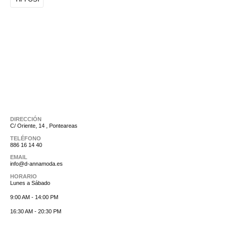
de
producto
DIRECCIÓN
C/ Oriente, 14 , Ponteareas
TELÉFONO
886 16 14 40
EMAIL
info@d-annamoda.es
HORARIO
Lunes a Sábado
9:00 AM - 14:00 PM
16:30 AM - 20:30 PM