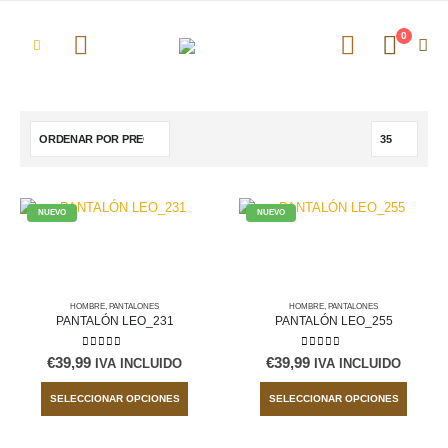
0
NUEVO
NUEVO
HOMBRE
,
PANTALONES
HOMBRE
,
PANTALONES
PANTALÓN LEO_231
PANTALÓN LEO_255
0
out of 5
0
out of 5
€
39,99
€
39,99
IVA INCLUIDO
IVA INCLUIDO
Este
Este
SELECCIONAR OPCIONES
SELECCIONAR OPCIONES
producto
produc
tiene
tiene