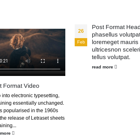
Post Format Hea
26
phasellus volutpa
loremeget mauris
Feb
ultricesnon scele
tellus volutpat.
read more
t Format Video
into electronic typesetting,
ining essentially unchanged.
as popularised in the 1960s
the release of Letraset sheets
ining...
 more