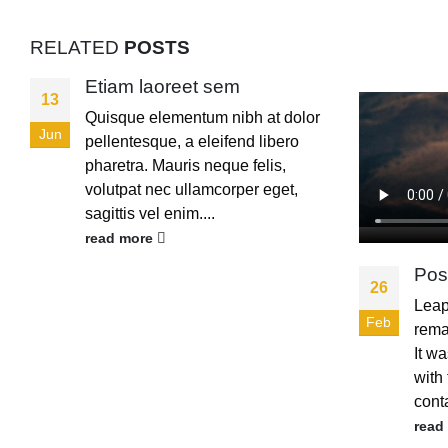
RELATED
POSTS
Etiam laoreet sem
13
Quisque elementum nibh at dolor
Jun
pellentesque, a eleifend libero
pharetra. Mauris neque felis,
volutpat nec ullamcorper eget,
sagittis vel enim....
read more
Pos
26
Leap 
Feb
rema
It w
with 
conta
read